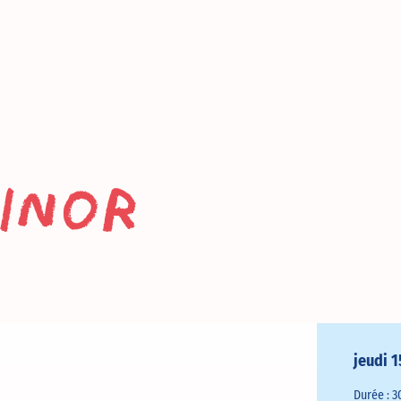
inor
jeudi 1
Durée : 3