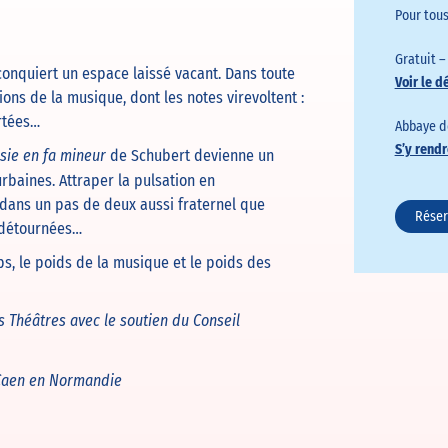
Pour tous
Gratuit 
onquiert un espace laissé vacant. Dans toute
Voir le d
ions de la musique, dont les notes virevoltent :
rtées…
Abbaye d
S’y rendr
de Schubert devienne un
isie en fa mineur
rbaines. Attraper la pulsation en
 dans un pas de deux aussi fraternel que
Réser
s détournées…
ps, le poids de la musique et le poids des
s Théâtres avec le soutien du Conseil
e Caen en Normandie