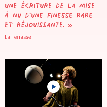
une écriture de la mise
à nu d’une finesse rare
et réjouissante. »
La Terrasse
Play