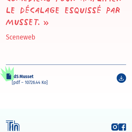
le décalage esquissé par
Musset. »
Sceneweb
FdS Musset
[pdf – 10726.44 Ko]