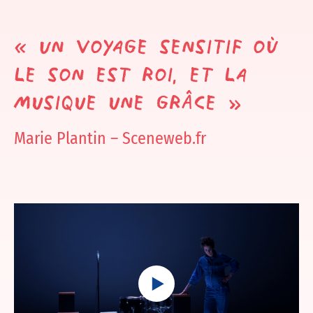
« Un voyage sensitif où
le son est roi, et la
musique une grâce »
Marie Plantin – Sceneweb.fr
Play